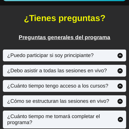
¿Tienes preguntas?
Preguntas generales del programa
¿Puedo participar si soy principiante?
Sí, sin problema. Empezamos desde cero en diseño de
reportes, y además tienes acceso inmediato a los cursos
¿Debo asistir a todas las sesiones en vivo?
pregrabados para prepararte antes de iniciar las
Son la parte más valiosa del programa, pero si no
sesiones en vivo.
puedes asistir a alguna,
tendrás acceso a la grabación
¿Cuánto tiempo tengo acceso a los cursos?
para que no te pierdas nada.
Tienes
acceso de por vida
a los cursos pregrabados.
al
curso en vivo se te dejará acceso por 3 meses
¿Cómo se estructuran las sesiones en vivo?
finalizadas las sesiones
Las sesiones son
100% prácticas y en vivo.
Cada
semana recibirás un resumen anticipado de los temas
¿Cuánto tiempo me tomará completar el
para que puedas prepararte. Se realizan por Microsoft
programa?
Teams y todas quedan grabadas para que las revises
El programa en vivo
dura 7 semanas
y puedes